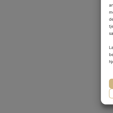
a
me
de
tj
sa
L
b
h