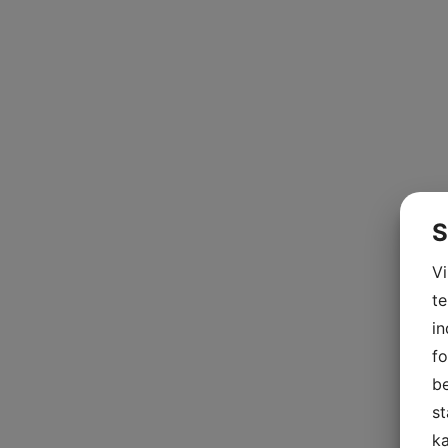
S
V
te
in
fo
be
st
ka