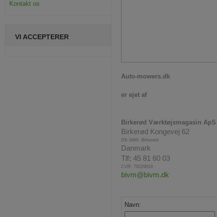
Kontakt os
VI ACCEPTERER
Auto-mowers.dk
er ejet af
Birkerød Værktøjsmagasin ApS
Birkerød Kongevej 62
DK-3460 -Birkerød
Danmark
Tlf
:
45 81 60 03
CVR: 79229016
bivm@bivm.dk
Navn: