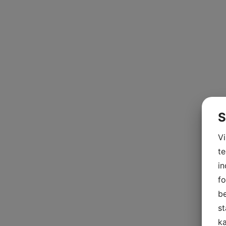
S
V
te
in
fo
be
st
ka