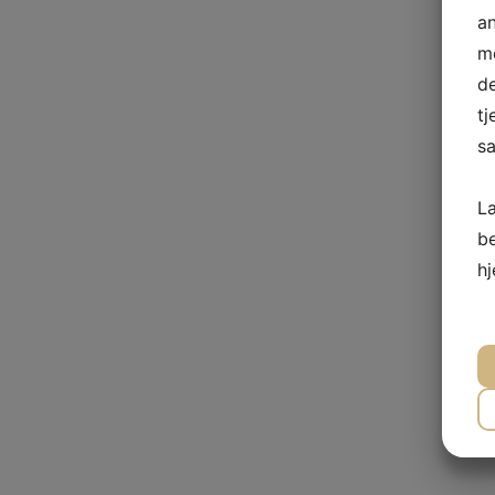
a
me
de
tj
sa
L
b
h