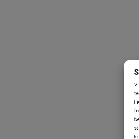
S
V
te
in
fo
be
st
ka