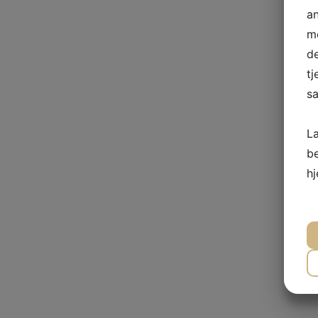
a
me
de
tj
sa
L
b
h