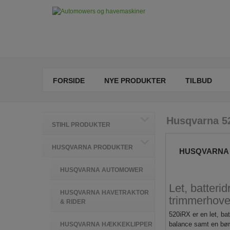
FORSIDE
NYE PRODUKTER
TILBUD
Husqvarna 52
STIHL PRODUKTER
HUSQVARNA PRODUKTER
HUSQVARNA 
HUSQVARNA AUTOMOWER
Let, batteri
HUSQVARNA HAVETRAKTOR
trimmerhoved
& RIDER
520iRX er en let, ba
balance samt en børs
HUSQVARNA HÆKKEKLIPPER