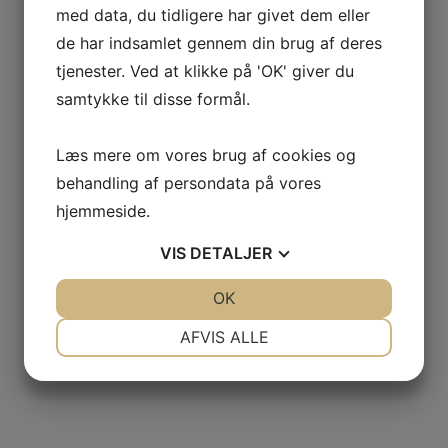
med data, du tidligere har givet dem eller
de har indsamlet gennem din brug af deres
tjenester. Ved at klikke på 'OK' giver du
samtykke til disse formål.
Læs mere om vores brug af cookies og
behandling af persondata på vores
hjemmeside.
VIS
DETALJER
JA
NEJ
OK
JA
NEJ
NØDVENDIGE
PRÆFERENCER
AFVIS ALLE
JA
NEJ
JA
NEJ
MARKETING
STATISTIK