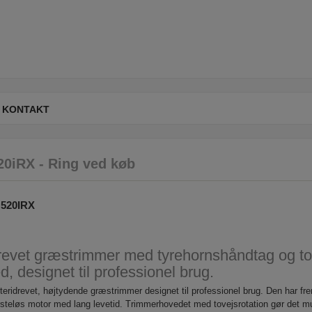
KONTAKT
0iRX - Ring ved køb
520IRX
drevet græstrimmer med tyrehornshåndtag og to
, designet til professionel brug.
tteridrevet, højtydende græstrimmer designet til professionel brug. Den har 
teløs motor med lang levetid. Trimmerhovedet med tovejsrotation gør det mul