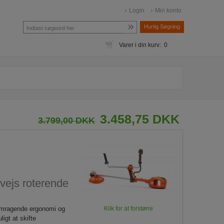
Login
Min konto
Hurtig Søgning
Varer i din kurv: 0
3.458,75 DKK
3.799,00 DKK
vejs roterende
fremragende ergonomi og
Klik for at forstørre
igt at skifte