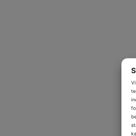
S
V
te
in
fo
be
st
ka