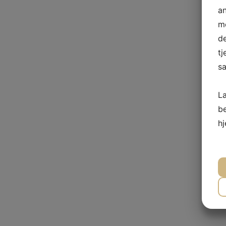
a
me
de
tj
sa
L
b
h