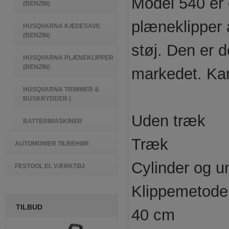
Model 540 er 
(BENZIN)
plæneklipper a
HUSQVARNA KÆDESAVE
(BENZIN)
støj. Den er 
HUSQVARNA PLÆNEKLIPPER
(BENZIN)
markedet. Ka
HUSQVARNA TRIMMER &
BUSKRYDDER (
Uden træk
BATTERIMASKINER
Træk
AUTOMOWER TILBEHØR
Cylinder og u
FESTOOL EL VÆRKTØJ
Klippemetode
TILBUD
40 cm