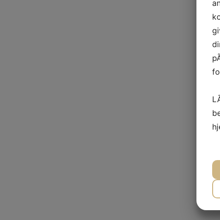
a
ko
gi
di
pÃ
fo
L
b
h