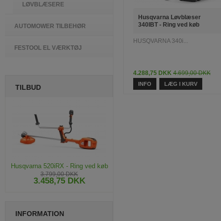
LØVBLÆSERE
Husqvarna Løvblæser
340IBT - Ring ved køb
AUTOMOWER TILBEHØR
HUSQVARNA 340i...
FESTOOL EL VÆRKTØJ
4.288,75 DKK
4.699,00 DKK
INFO
LÆG I KURV
TILBUD
Husqvarna 520iRX - Ring ved køb
3.799,00 DKK
3.458,75 DKK
INFORMATION