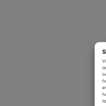
S
V
te
in
fo
an
fu
op