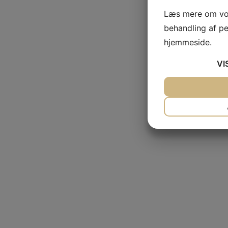
Læs mere om vor
behandling af p
hjemmeside.
VI
JA
NEJ
NØDVENDIG
JA
NEJ
MARKETING