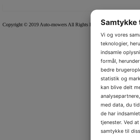
Samtykke t
Copyright © 2019 Auto-mowers All Rights Reserved. | Powered by
Vi og vores sam
teknologier, heru
indsamle oplysni
formål, herunder
bedre brugerople
statistik og mar
kan blive delt 
analysepartnere
med data, du tid
de har indsamle
tjenester. Ved at
samtykke til dis