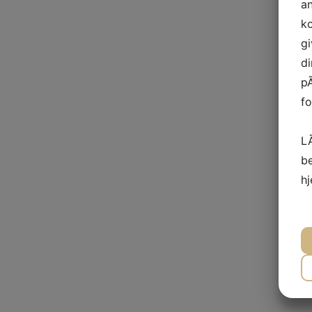
a
ko
gi
di
pÃ
fo
L
b
h