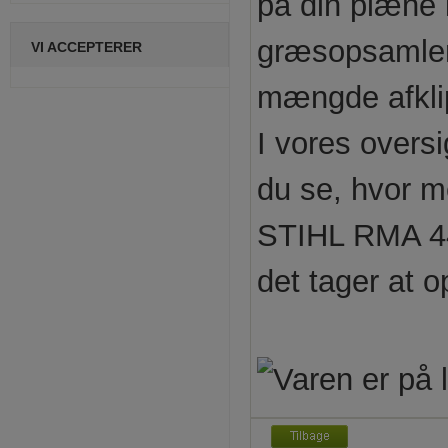
på din plæne 
græsopsamler 
VI ACCEPTERER
mængde afkli
I vores oversi
du se, hvor m
STIHL RMA 448
det tager at o