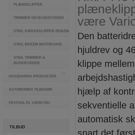
plæneklipp
PLÆNEKLIPPER
være Vario
TRIMMER OG BUSKRYDDER
STIHL HÆKKEKLIPPER BENZIN
Den batterid
STIHL BENZIN MOTORSAVE
hjuldrev og 4
STIHL TRIMMER &
klippe mellem
BUSKRYDDER
arbejdshastig
HUSQVARNA PRODUKTER
hjælp af kont
AUTOMOWER TILBEHØR
sekventielle 
FESTOOL EL VÆRKTØJ
automatisk ski
TILBUD
snart det førs