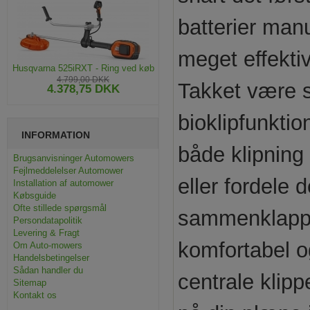
batterier manu
meget effekti
Husqvarna 525iRXT - Ring ved køb
4.799,00 DKK
Takket være s
4.378,75 DKK
bioklipfunktio
INFORMATION
både klipning
Brugsanvisninger Automowers
Fejlmeddelelser Automower
eller fordele 
Installation af automower
Købsguide
Ofte stillede spørgsmål
sammenklappel
Persondatapolitik
Levering & Fragt
komfortabel o
Om Auto-mowers
Handelsbetingelser
Sådan handler du
centrale klip
Sitemap
Kontakt os