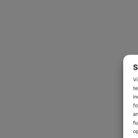
S
V
te
in
fo
an
fu
op