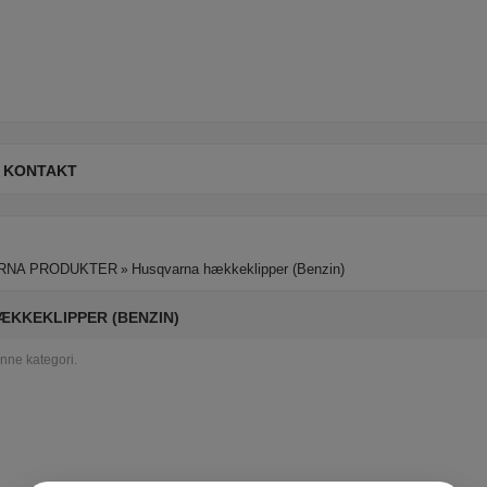
KONTAKT
RNA PRODUKTER
Husqvarna hækkeklipper (Benzin)
»
KKEKLIPPER (BENZIN)
enne kategori.