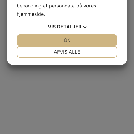
behandling af persondata på vores
hjemmeside.
VIS
DETALJER
JA
NEJ
OK
JA
NEJ
NØDVENDIGE
PRÆFERENCER
AFVIS ALLE
JA
NEJ
JA
NEJ
MARKETING
STATISTIK