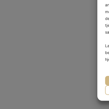
a
me
de
tj
sa
L
b
h