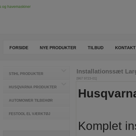
FORSIDE
NYE PRODUKTER
TILBUD
KONTAKT
Installationssæt Lar
STIHL PRODUKTER
[967 9723-01]
HUSQVARNA PRODUKTER
Husqvarna 
AUTOMOWER TILBEHØR
FESTOOL EL VÆRKTØJ
Komplet ins