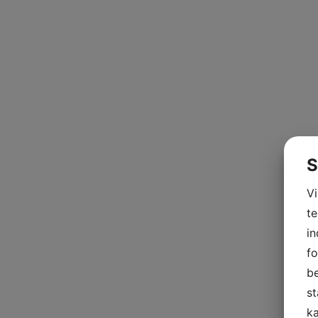
S
V
te
in
fo
be
st
ka