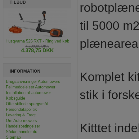
TILBUD
robotplæne
til 5000 
plæneareal
Husqvarna 525iRXT - Ring ved køb
4.799,00 DKK
4.378,75 DKK
INFORMATION
Komplet ki
Brugsanvisninger Automowers
Fejlmeddelelser Automower
stik i fors
Installation af automower
Købsguide
Ofte stillede spørgsmål
Persondatapolitik
Levering & Fragt
Om Auto-mowers
Kitttet ind
Handelsbetingelser
Sådan handler du
Sitemap