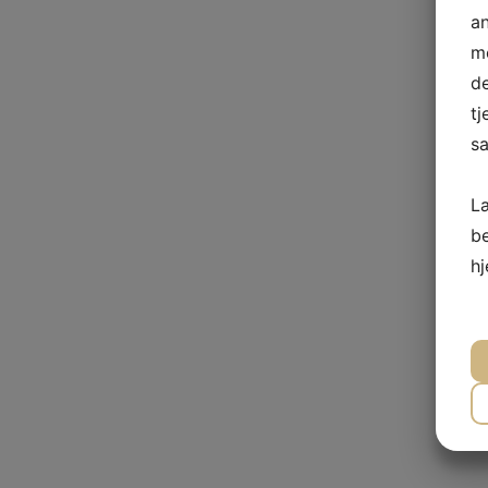
a
me
de
tj
sa
L
b
h