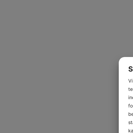
S
V
te
in
fo
be
st
ka