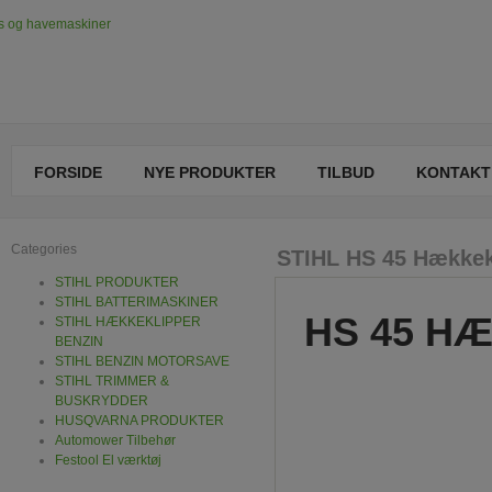
FORSIDE
NYE PRODUKTER
TILBUD
KONTAKT
Categories
STIHL HS 45 Hækkek
STIHL PRODUKTER
STIHL BATTERIMASKINER
HS 45 H
STIHL HÆKKEKLIPPER
BENZIN
STIHL BENZIN MOTORSAVE
STIHL TRIMMER &
BUSKRYDDER
HUSQVARNA PRODUKTER
Automower Tilbehør
Festool El værktøj