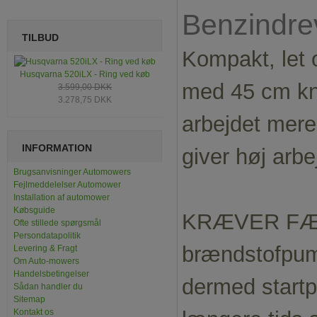
Benzindre
TILBUD
Kompakt, let 
Husqvarna 520iLX - Ring ved køb
med 45 cm kn
3.599,00 DKK
3.278,75 DKK
arbejdet mere
INFORMATION
giver høj arb
Brugsanvisninger Automowers
Fejlmeddelelser Automower
Installation af automower
Købsguide
KRÆVER FÆR
Ofte stillede spørgsmål
Persondatapolitik
brændstofpump
Levering & Fragt
Om Auto-mowers
Handelsbetingelser
dermed startp
Sådan handler du
Sitemap
Kontakt os