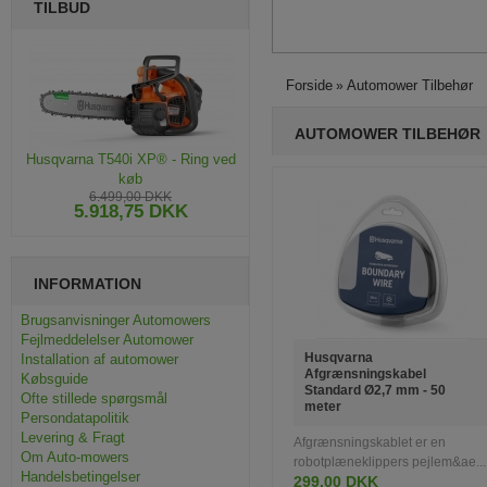
TILBUD
Forside
Automower Tilbehør
»
AUTOMOWER TILBEHØR
Husqvarna T540i XP® - Ring ved
køb
6.499,00 DKK
5.918,75 DKK
INFORMATION
Brugsanvisninger Automowers
Fejlmeddelelser Automower
Husqvarna
Installation af automower
Afgrænsningskabel
Købsguide
Standard Ø2,7 mm - 50
Ofte stillede spørgsmål
meter
Persondatapolitik
Levering & Fragt
Afgrænsningskablet er en
Om Auto-mowers
robotplæneklippers pejlem&ae...
Handelsbetingelser
299,00 DKK