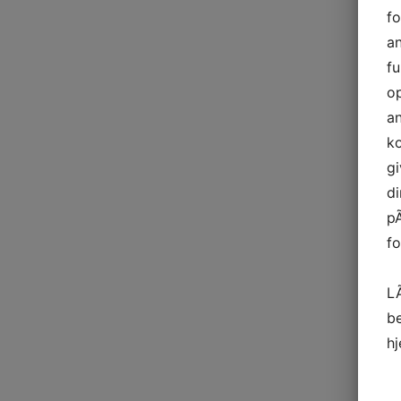
fo
an
fu
op
a
ko
gi
di
pÃ
fo
L
b
h