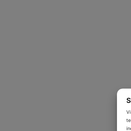
S
V
te
in