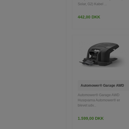
Solar, G2) Kabel ...
442,00 DKK
INFO
LÆG I KURV
Automower® Garage AWD
Automower® Garage AWD
Husqvarna Automower® er
blevet udv...
1.599,00 DKK
INFO
LÆG I KURV